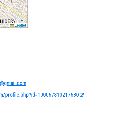
Leaflet
y@gmail.com
m/profile.php?id=100067813217680