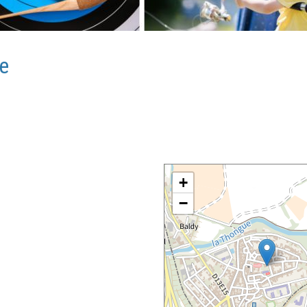
ne
+
−