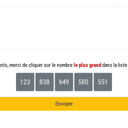
ants, merci de cliquer sur le nombre
le plus grand
dans la liste
123
838
649
580
551
Envoyer