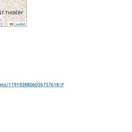
Leaflet
rooms/1191938806036757618