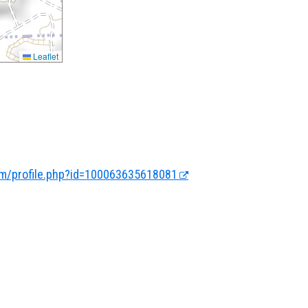
Leaflet
m/profile.php?id=100063635618081