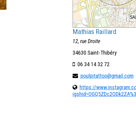
Mathias Raillard
12, rue Droite
34630 Saint-Thibéry
06 34 14 32 72
poulpitattoo@gmail.com
https://www.instagram.c
igshid=OGQ5ZDc2ODk2ZA%3