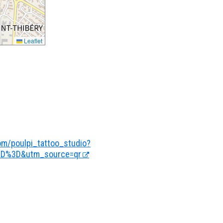
Leaflet
om/poulpi_tattoo_studio?
D%3D&utm_source=qr